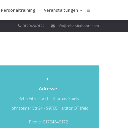
Personaltraining
Veranstaltungen
01794849172
info@reha-vitalsport.com
♦
Adresse:
Reha Vitalssport - Thomas Spieß
Hohnsteiner Str.24 · 99768 Harztor OT Ilfeld
Phone: 01794849172