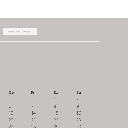
Do
Fr
Sa
So
1
2
6
7
8
9
13
14
15
16
20
21
22
23
27
28
29
30