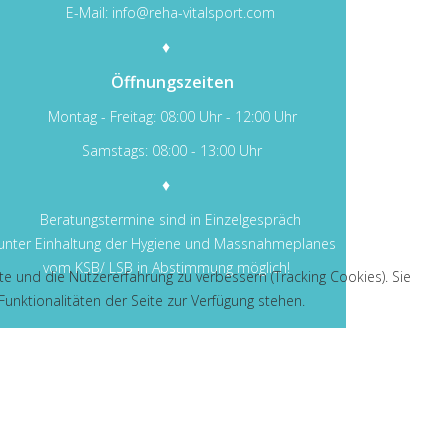
E-Mail:
info@reha-vitalsport.com
♦
Öffnungszeiten
Montag - Freitag: 08:00 Uhr - 12:00 Uhr
Samstags: 08:00 - 13:00 Uhr
♦
Beratungstermine sind in Einzelgespräch
unter Einhaltung der Hygiene und Massnahmeplanes
vom KSB/ LSB in Abstimmung möglich!
te und die Nutzererfahrung zu verbessern (Tracking Cookies). Sie
unktionalitäten der Seite zur Verfügung stehen.