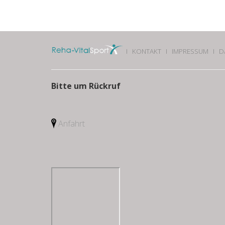
I
KONTAKT
I
IMPRESSUM
I
D
Bitte um Rückruf
Anfahrt